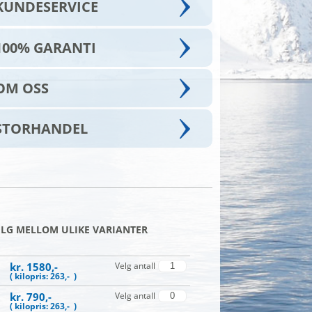
KUNDESERVICE
100% GARANTI
OM OSS
STORHANDEL
ELG MELLOM ULIKE VARIANTER
kr. 1580,-
Velg antall
( kilopris: 263,- )
kr. 790,-
Velg antall
( kilopris: 263,- )