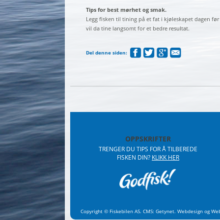
Tips for best mørhet og smak.
Legg fisken til tining på et fat i kjøleskapet dagen fø
vil da tine langsomt for et bedre resultat.
Del denne siden:
OPPSKRIFTER
TRENGER DU TIPS FOR Å TILBEREDE
FISKEN DIN?
KLIKK HER
Copyright © Fiskebilen AS.
CMS
:
Getynet
.
Webdesign
og
Web