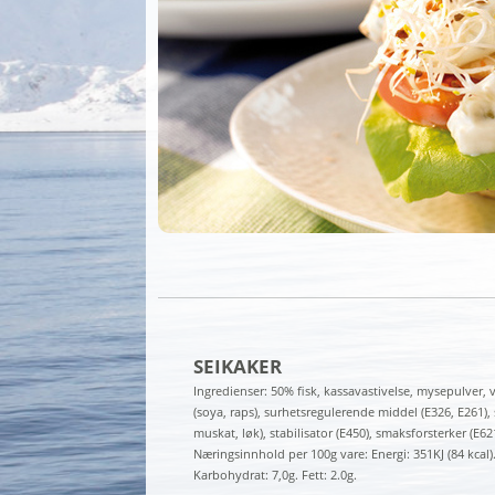
SEIKAKER
Ingredienser: 50% fisk, kassavastivelse, mysepulver, 
(soya, raps), surhetsregulerende middel (E326, E261), sa
muskat, løk), stabilisator (E450), smaksforsterker (E62
Næringsinnhold per 100g vare: Energi: 351KJ (84 kcal).
Karbohydrat: 7,0g. Fett: 2.0g.