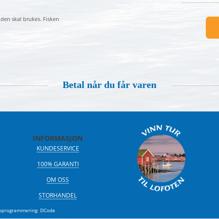
r den skal brukes. Fisken
Betal når du får varen
INFORMASJON
KUNDESERVICE
100% GARANTI
OM OSS
STORHANDEL
programmering
:
DCode