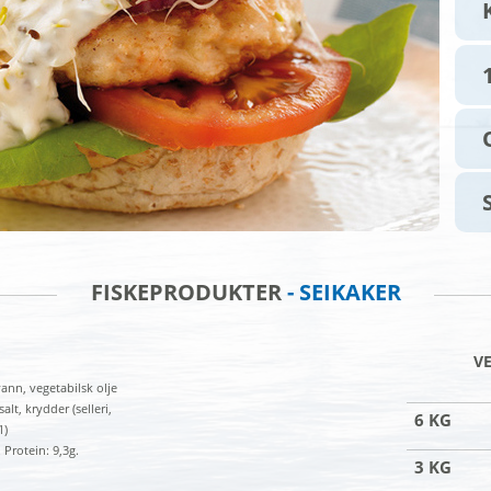
FISKEPRODUKTER
- SEIKAKER
V
vann, vegetabilsk olje
lt, krydder (selleri,
6 KG
1)
 Protein: 9,3g.
3 KG